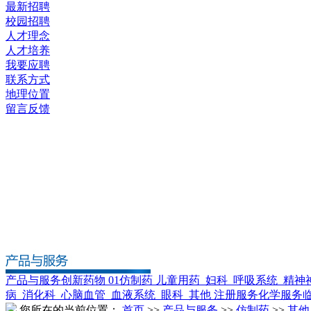
最新招聘
校园招聘
人才理念
人才培养
我要应聘
联系方式
地理位置
留言反馈
产品与服务
创新药物 01
仿制药
儿童用药
妇科
呼吸系统
精神
病
消化科
心脑血管
血液系统
眼科
其他
注册服务
化学服务
您所在的当前位置：
首页
>>
产品与服务
>>
仿制药
>>
其他