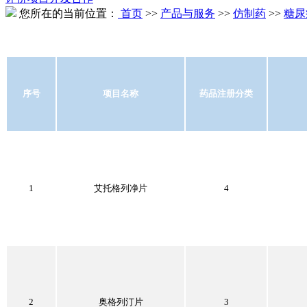
您所在的当前位置：
首页
>>
产品与服务
>>
仿制药
>>
糖尿
序号
项目名称
药品注册分类
1
艾托格列净片
4
2
奥格列汀片
3