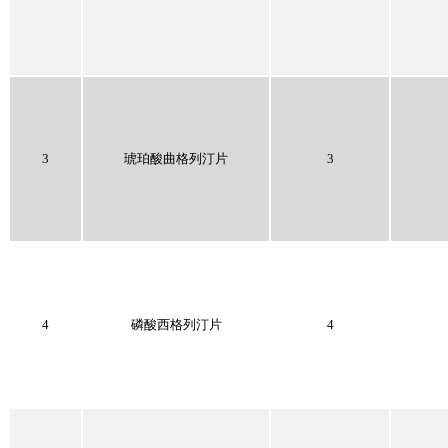
3
琥珀酸曲格列汀片
3
4
磷酸西格列汀片
4