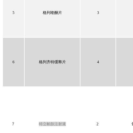
5
格列喹酮片
3
6
格列齐特缓释片
4
7
特立帕肽注射液
2