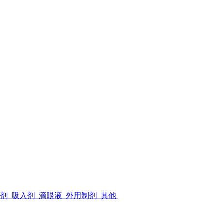
射剂
吸入剂
滴眼液
外用制剂
其他