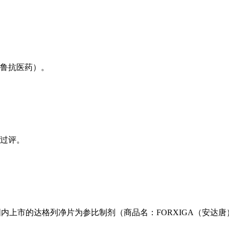
东鲁抗医药）。
同过评。
内上市的达格列净片为参比制剂（商品名：FORXIGA（安达唐），规格：5