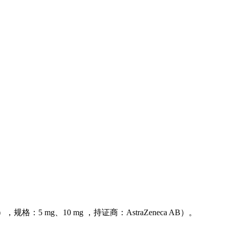
 mg、10 mg ，持证商：AstraZeneca AB）。