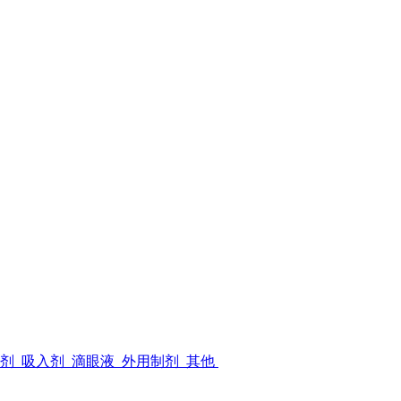
射剂
吸入剂
滴眼液
外用制剂
其他